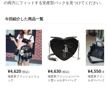
の両方にフィットする安産型バックを見つけてください。
今回紹介した商品一覧
¥
4,620
¥
4,630
¥
4,550
(税込)
(税込)
(税込
地雷系ファッションリュ
地雷系ファッションハー
地雷系ファッシ
ック
ト型ショルダーバッグ
ルダーバッグ/
ッグ 大容量2W