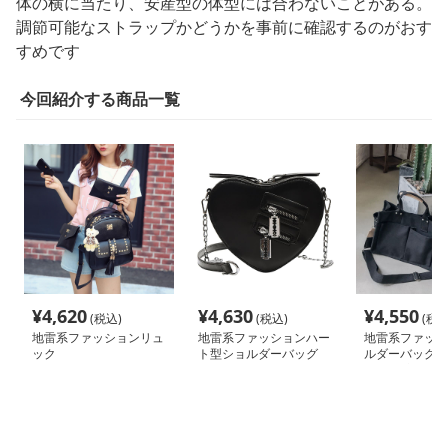
体の横に当たり、安産型の体型には合わないことがある。
調節可能なストラップかどうかを事前に確認するのがおす
すめです
今回紹介する商品一覧
¥
4,620
¥
4,630
¥
4,550
(税込)
(税込)
(税込
地雷系ファッションリュ
地雷系ファッションハー
地雷系ファッシ
ック
ト型ショルダーバッグ
ルダーバッグ/
ッグ 大容量2W