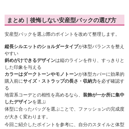
まとめ｜後悔しない安産型バックの選び方
安産型バックを選ぶ際のポイントを改めて整理します。
縦長シルエットのショルダータイプ
が体型バランスを整え
やすい
斜めがけできるデザイン
は縦のラインを作り、すっきりと
した印象を与える
カラーはダークトーンやモノトーン
が体型カバーに効果的
購入前に
サイズ・ストラップの長さ・収納力
を必ず確認す
る
地雷系コーデとの相性を高めるなら、
装飾が一か所に集中
したデザイン
を選ぶ
体型に合ったバッグを選ぶことで、ファッションの完成度
が大きく変わります。
今回ご紹介したポイントを参考に、自分のスタイルと体型