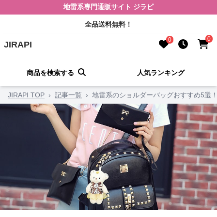
地雷系専門通販サイト ジラピ
全品送料無料！
0
0
JIRAPI
商品を検索する
人気ランキング
JIRAPI TOP
›
記事一覧
›
地雷系のショルダーバッグおすすめ5選